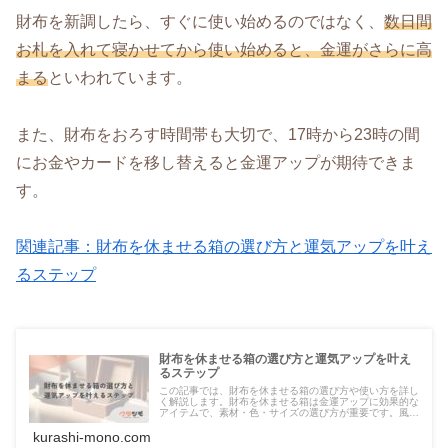
財布を新調したら、すぐに使い始めるのではなく、
数日間
お札を入れて寝かせてから使い始めると、金運がさらに高
まる
といわれています。
また、財布をおろす時間帯も大切で、17時から23時の間
にお金やカードを移し替えると金運アップが期待できま
す。
関連記事：財布を休ませる箱の選び方と運気アップを叶え
るステップ
財布を休ませる箱の選び方と運気アップを叶え
るステップ
この記事では、財布を休ませる箱の選び方や使い方を詳し
く解説します。財布を休ませる箱は金運アップに効果的な
アイテムで、素材・色・サイズの選び方が重要です。風水
的なポイントや保管場所の工夫についても紹介し、財布を
丁寧に扱うことで運気を高める方法をお伝えします。
kurashi-mono.com