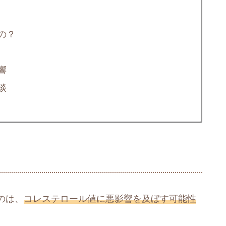
の？
響
談
のは、
コレステロール値に悪影響を及ぼす可能性