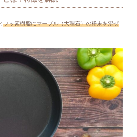
と
フッ素樹脂にマーブル（大理石）の粉末を混ぜ